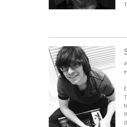
T
a
e
E
T
t
W
d