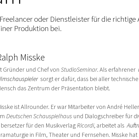
reelancer oder Dienstleister für die richtige
iner Produktion bei.
Ralph Misske
st Gründer und Chef von
StudioSeminar
. Als erfahrener
ilmschauspieler
sorgt er dafür, dass bei aller technisch
ensch das Zentrum der Präsentation bleibt.
isske ist Allrounder. Er war Mitarbeiter von André Hell
am
Deutschen Schauspielhaus
und Dialogschreiber für di
bersetzer für den Musikverlag
Ricordi
, arbeitet als
Auftr
ramaturgie in Film, Theater und Fernsehen. Misske hat