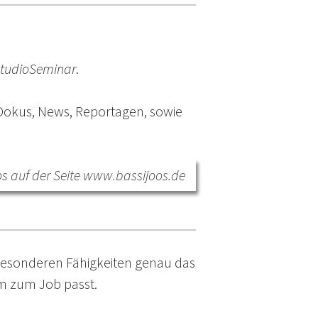
tudioSeminar
.
 Dokus, News, Reportagen, sowie
os auf der Seite
www.bassijoos.de
 besonderen Fähigkeiten genau das
am zum Job passt.