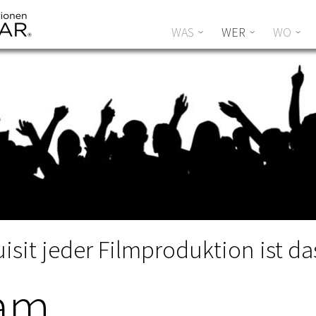
Menü
ZUM INHALT SPRINGEN
WAS
WER
WO
isit jeder Filmproduktion ist d
eam