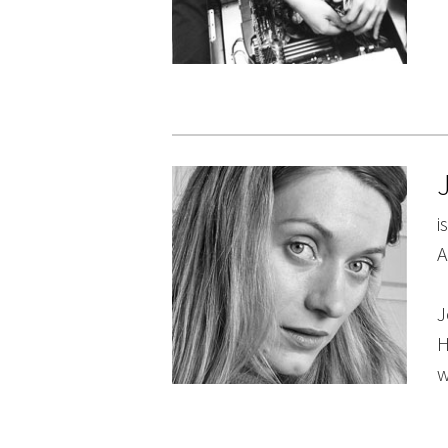
i
A
J
H
w