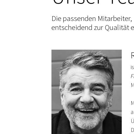
Die passenden Mitarbeiter, F
entscheidend zur Qualität e
i
F
M
M
Ü
D