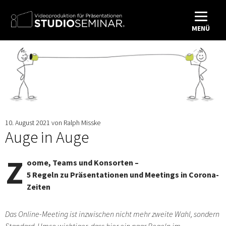
MENÜ
10. August 2021
von
Ralph Misske
Auge in Auge
Z
oome, Teams und Konsorten –
5 Regeln zu Präsentationen und Meetings in Corona-
Zeiten
Das Online-Meeting ist inzwischen nicht mehr zweite Wahl, sondern