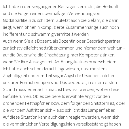
Ich habe in den vergangenen Beiträgen versucht, die Herkunft
und die Folgen einer übermäßigen Verwendung von
Modalpartikeln zu schildern. Zuletzt auch die Gefahr, die darin
liegt, wenn ohnehin komplizierte Zusammenhänge auch noch
indifferent und schwammig vermittelt werden.
Auch wenn Sie als Dozent, als Dozentin oder Gesprächspartner
zunächst vielleicht nett rüberkommen und niemandem weh tun –
auf die Dauer wird die Einschätzung Ihrer Kompetenz sinken,
wenn Sie Ihre Aussagen mit Abtönungskaskaden verschleiern.
Ich hatte auch schon darauf hingewiesen, dass meistens
Zaghaftigkeit und zum Teil sogar Angst die Ursachen solcher
unklaren Formulierungen sind. Das bedeutet, in einem ersten
Schritt muss jeder sich zunächst bewusst werden, woher diese
Gefühle rühren. Ob es die bereits erwähnte Angst vor den
drohenden Fettnäpfchen bzw. dem folgenden Shitstorm ist, oder
die vor dem Auftritt an sich – also schlicht das Lampenfieber.
Auf diese Situation kann auch dann reagiert werden, wenn sich
die vermeintlichen Verteidigungslinien verselbstständigt haben